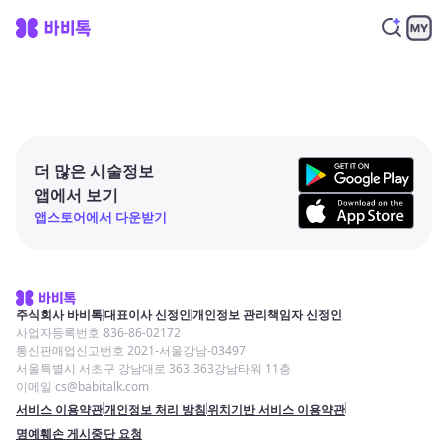
더 많은 시술정보
앱에서 보기
앱스토어에서 다운받기
주식회사 바비톡
대표이사 신정인
개인정보 관리책임자 신정인
사업자등록번호 836-86-02172
통신판매업신고번호 2021-서울강남-03497
서울특별시 서초구 강남대로 363 363강남타워 11층
이메일 cs@babitalk.com
서비스 이용약관
개인정보 처리 방침
위치기반 서비스 이용약관
명예훼손 게시중단 요청