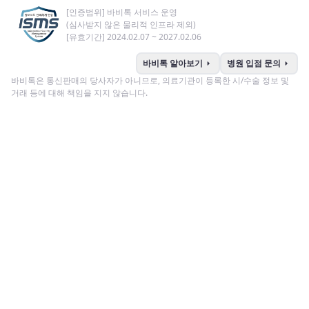
[인증범위] 바비톡 서비스 운영
(심사받지 않은 물리적 인프라 제외)
[유효기간] 2024.02.07 ~ 2027.02.06
arrow_right
arrow_right
바비톡 알아보기
병원 입점 문의
바비톡은 통신판매의 당사자가 아니므로, 의료기관이 등록한 시/수술 정보 및
거래 등에 대해 책임을 지지 않습니다.