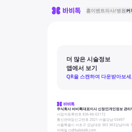
홈
이벤트
의사/병원
커
더 많은 시술정보
앱에서 보기
QR을 스캔하여 다운받아보세
주식회사 바비톡
대표이사 신정인
개인정보 관리
사업자등록번호 836-86-02172
통신판매업신고번호 2021-서울강남-03497
서울특별시 서초구 강남대로 363 363강남타워 
이메일 cs@babitalk.com