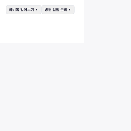
arrow_right
arrow_right
바비톡 알아보기
병원 입점 문의