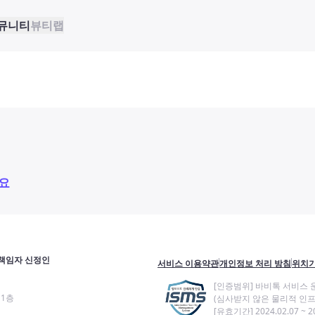
뮤니티
뷰티랩
요
책임자 신정인
서비스 이용약관
개인정보 처리 방침
위치기
[인증범위] 바비톡 서비스 
11층
(심사받지 않은 물리적 인프
[유효기간] 2024.02.07 ~ 20