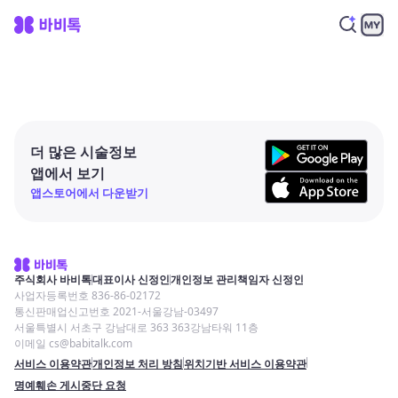
더 많은 시술정보
앱에서 보기
앱스토어에서 다운받기
주식회사 바비톡
대표이사 신정인
개인정보 관리책임자 신정인
사업자등록번호 836-86-02172
통신판매업신고번호 2021-서울강남-03497
서울특별시 서초구 강남대로 363 363강남타워 11층
이메일 cs@babitalk.com
서비스 이용약관
개인정보 처리 방침
위치기반 서비스 이용약관
명예훼손 게시중단 요청