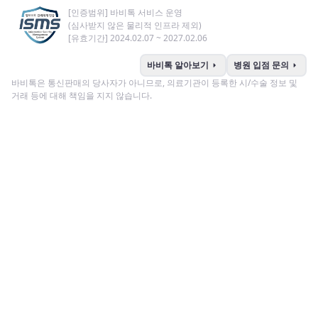
[인증범위] 바비톡 서비스 운영
(심사받지 않은 물리적 인프라 제외)
[유효기간] 2024.02.07 ~ 2027.02.06
arrow_right
arrow_right
바비톡 알아보기
병원 입점 문의
바비톡은 통신판매의 당사자가 아니므로, 의료기관이 등록한 시/수술 정보 및
거래 등에 대해 책임을 지지 않습니다.