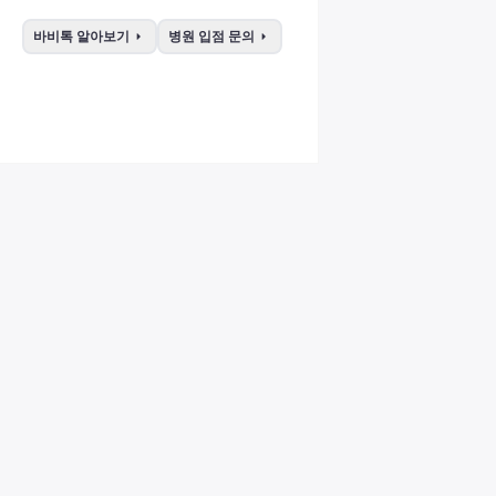
arrow_right
arrow_right
바비톡 알아보기
병원 입점 문의