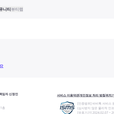
뮤니티
뷰티랩
요
책임자 신정인
서비스 이용약관
개인정보 처리 방침
위치기
[인증범위] 바비톡 서비스 
11층
(심사받지 않은 물리적 인프
[유효기간] 2024.02.07 ~ 20