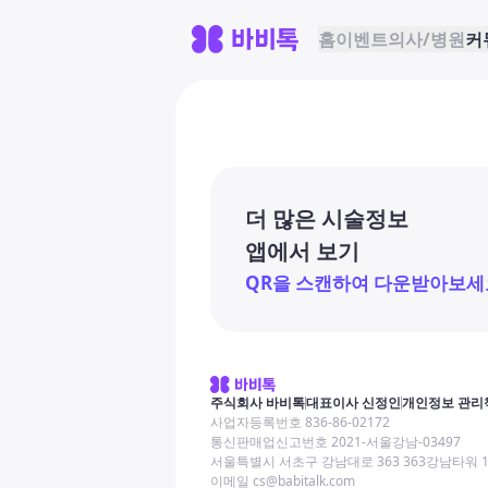
홈
이벤트
의사/병원
커
더 많은 시술정보
앱에서 보기
QR을 스캔하여 다운받아보세
주식회사 바비톡
대표이사 신정인
개인정보 관리
사업자등록번호 836-86-02172
통신판매업신고번호 2021-서울강남-03497
서울특별시 서초구 강남대로 363 363강남타워 
이메일 cs@babitalk.com