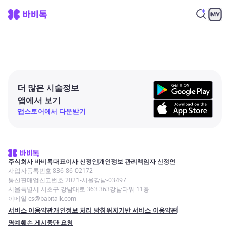
더 많은 시술정보
앱에서 보기
앱스토어에서 다운받기
주식회사 바비톡
대표이사 신정인
개인정보 관리책임자 신정인
사업자등록번호 836-86-02172
통신판매업신고번호 2021-서울강남-03497
서울특별시 서초구 강남대로 363 363강남타워 11층
이메일 cs@babitalk.com
서비스 이용약관
개인정보 처리 방침
위치기반 서비스 이용약관
명예훼손 게시중단 요청