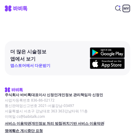
더 많은 시술정보
앱에서 보기
앱스토어에서 다운받기
주식회사 바비톡
대표이사 신정인
개인정보 관리책임자 신정인
사업자등록번호 836-86-02172
통신판매업신고번호 2021-서울강남-03497
서울특별시 서초구 강남대로 363 363강남타워 11층
이메일 cs@babitalk.com
서비스 이용약관
개인정보 처리 방침
위치기반 서비스 이용약관
명예훼손 게시중단 요청