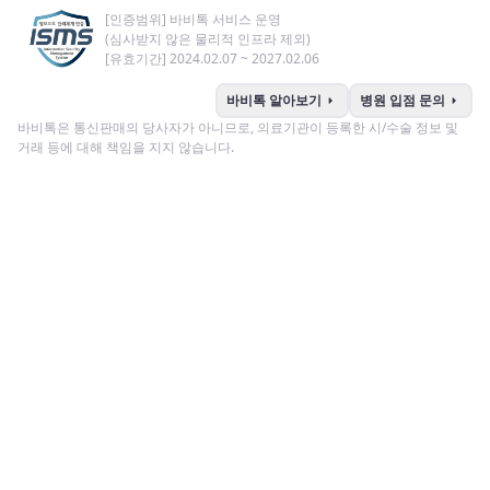
[인증범위] 바비톡 서비스 운영
(심사받지 않은 물리적 인프라 제외)
[유효기간] 2024.02.07 ~ 2027.02.06
arrow_right
arrow_right
바비톡 알아보기
병원 입점 문의
바비톡은 통신판매의 당사자가 아니므로, 의료기관이 등록한 시/수술 정보 및
거래 등에 대해 책임을 지지 않습니다.