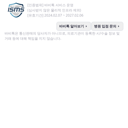
[인증범위] 바비톡 서비스 운영
(심사받지 않은 물리적 인프라 제외)
[유효기간] 2024.02.07 ~ 2027.02.06
arrow_right
arrow_right
바비톡 알아보기
병원 입점 문의
바비톡은 통신판매의 당사자가 아니므로, 의료기관이 등록한 시/수술 정보 및
거래 등에 대해 책임을 지지 않습니다.