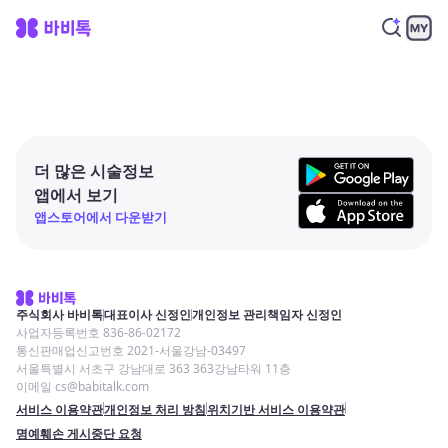
더 많은 시술정보
앱에서 보기
앱스토어에서 다운받기
주식회사 바비톡
대표이사 신정인
개인정보 관리책임자 신정인
사업자등록번호 836-86-02172
통신판매업신고번호 2021-서울강남-03497
서울특별시 서초구 강남대로 363 363강남타워 11층
이메일 cs@babitalk.com
서비스 이용약관
개인정보 처리 방침
위치기반 서비스 이용약관
명예훼손 게시중단 요청