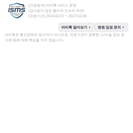
[인증범위] 바비톡 서비스 운영
(심사받지 않은 물리적 인프라 제외)
[유효기간] 2024.02.07 ~ 2027.02.06
arrow_right
arrow_right
바비톡 알아보기
병원 입점 문의
바비톡은 통신판매의 당사자가 아니므로, 의료기관이 등록한 시/수술 정보 및
거래 등에 대해 책임을 지지 않습니다.