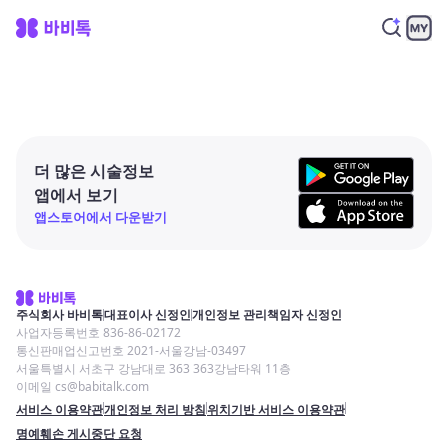
더 많은 시술정보
앱에서 보기
앱스토어에서 다운받기
주식회사 바비톡
대표이사 신정인
개인정보 관리책임자 신정인
사업자등록번호 836-86-02172
통신판매업신고번호 2021-서울강남-03497
서울특별시 서초구 강남대로 363 363강남타워 11층
이메일 cs@babitalk.com
서비스 이용약관
개인정보 처리 방침
위치기반 서비스 이용약관
명예훼손 게시중단 요청