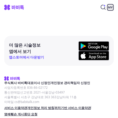
더 많은 시술정보
앱에서 보기
앱스토어에서 다운받기
주식회사 바비톡
대표이사 신정인
개인정보 관리책임자 신정인
사업자등록번호 836-86-02172
통신판매업신고번호 2021-서울강남-03497
서울특별시 서초구 강남대로 363 363강남타워 11층
이메일 cs@babitalk.com
서비스 이용약관
개인정보 처리 방침
위치기반 서비스 이용약관
명예훼손 게시중단 요청