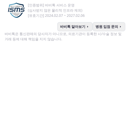
[인증범위] 바비톡 서비스 운영
(심사받지 않은 물리적 인프라 제외)
[유효기간] 2024.02.07 ~ 2027.02.06
arrow_right
arrow_right
바비톡 알아보기
병원 입점 문의
바비톡은 통신판매의 당사자가 아니므로, 의료기관이 등록한 시/수술 정보 및
거래 등에 대해 책임을 지지 않습니다.