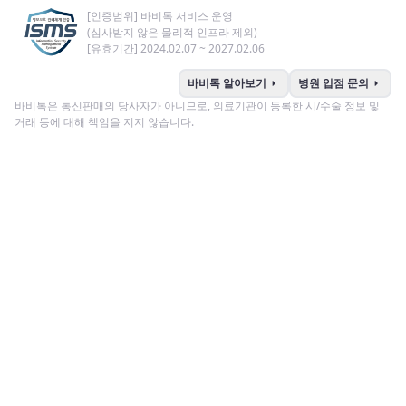
[인증범위] 바비톡 서비스 운영
(심사받지 않은 물리적 인프라 제외)
[유효기간] 2024.02.07 ~ 2027.02.06
arrow_right
arrow_right
바비톡 알아보기
병원 입점 문의
바비톡은 통신판매의 당사자가 아니므로, 의료기관이 등록한 시/수술 정보 및
거래 등에 대해 책임을 지지 않습니다.