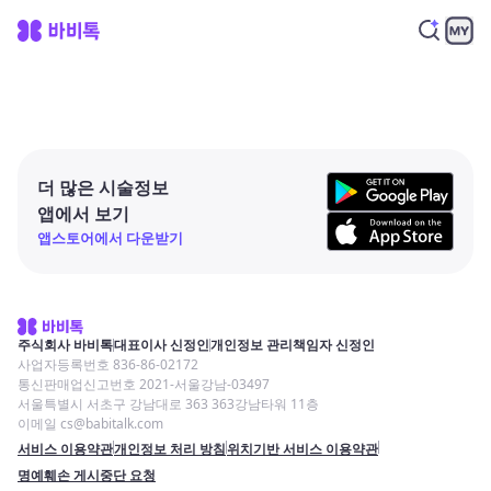
더 많은 시술정보
앱에서 보기
앱스토어에서 다운받기
주식회사 바비톡
대표이사 신정인
개인정보 관리책임자 신정인
사업자등록번호 836-86-02172
통신판매업신고번호 2021-서울강남-03497
서울특별시 서초구 강남대로 363 363강남타워 11층
이메일 cs@babitalk.com
서비스 이용약관
개인정보 처리 방침
위치기반 서비스 이용약관
명예훼손 게시중단 요청