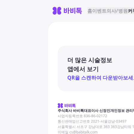
홈
이벤트
의사/병원
커
더 많은 시술정보
앱에서 보기
QR을 스캔하여 다운받아보세
주식회사 바비톡
대표이사 신정인
개인정보 관리
사업자등록번호 836-86-02172
통신판매업신고번호 2021-서울강남-03497
서울특별시 서초구 강남대로 363 363강남타워 
이메일 cs@babitalk.com