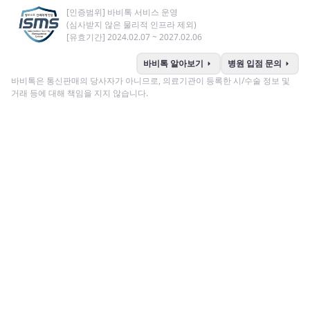
[인증범위] 바비톡 서비스 운영
(심사받지 않은 물리적 인프라 제외)
[유효기간] 2024.02.07 ~ 2027.02.06
arrow_right
arrow_right
바비톡 알아보기
병원 입점 문의
바비톡은 통신판매의 당사자가 아니므로, 의료기관이 등록한 시/수술 정보 및
거래 등에 대해 책임을 지지 않습니다.