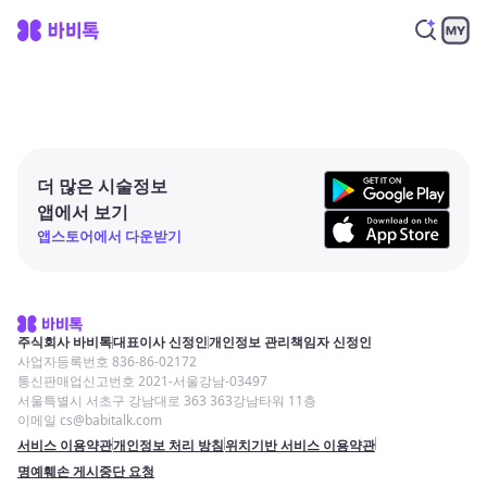
더 많은 시술정보
앱에서 보기
앱스토어에서 다운받기
주식회사 바비톡
대표이사 신정인
개인정보 관리책임자 신정인
사업자등록번호 836-86-02172
통신판매업신고번호 2021-서울강남-03497
서울특별시 서초구 강남대로 363 363강남타워 11층
이메일 cs@babitalk.com
서비스 이용약관
개인정보 처리 방침
위치기반 서비스 이용약관
명예훼손 게시중단 요청