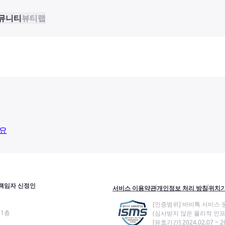
뮤니티
뷰티랩
요
책임자 신정인
서비스 이용약관
개인정보 처리 방침
위치기
[인증범위] 바비톡 서비스 
11층
(심사받지 않은 물리적 인프
[유효기간] 2024.02.07 ~ 20