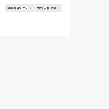
arrow_right
arrow_right
바비톡 알아보기
병원 입점 문의