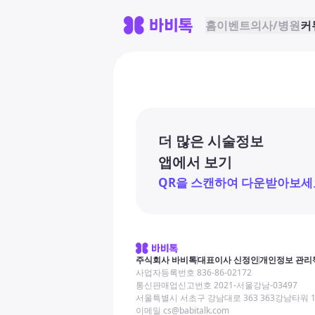
홈
이벤트
의사/병원
커
더 많은 시술정보
앱에서 보기
QR을 스캔하여 다운받아보세
주식회사 바비톡
대표이사 신정인
개인정보 관리
사업자등록번호 836-86-02172
통신판매업신고번호 2021-서울강남-03497
서울특별시 서초구 강남대로 363 363강남타워 
이메일 cs@babitalk.com