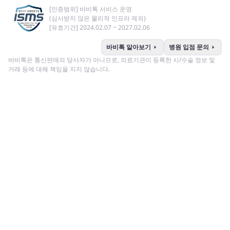
[인증범위] 바비톡 서비스 운영
(심사받지 않은 물리적 인프라 제외)
[유효기간] 2024.02.07 ~ 2027.02.06
arrow_right
arrow_right
바비톡 알아보기
병원 입점 문의
바비톡은 통신판매의 당사자가 아니므로, 의료기관이 등록한 시/수술 정보 및
거래 등에 대해 책임을 지지 않습니다.