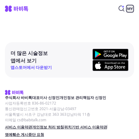
더 많은 시술정보
앱에서 보기
앱스토어에서 다운받기
주식회사 바비톡
대표이사 신정인
개인정보 관리책임자 신정인
사업자등록번호 836-86-02172
통신판매업신고번호 2021-서울강남-03497
서울특별시 서초구 강남대로 363 363강남타워 11층
이메일 cs@babitalk.com
서비스 이용약관
개인정보 처리 방침
위치기반 서비스 이용약관
명예훼손 게시중단 요청