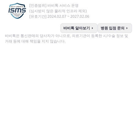
[인증범위] 바비톡 서비스 운영
(심사받지 않은 물리적 인프라 제외)
[유효기간] 2024.02.07 ~ 2027.02.06
arrow_right
arrow_right
바비톡 알아보기
병원 입점 문의
바비톡은 통신판매의 당사자가 아니므로, 의료기관이 등록한 시/수술 정보 및
거래 등에 대해 책임을 지지 않습니다.