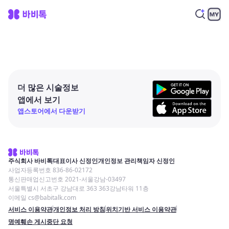
더 많은 시술정보
앱에서 보기
앱스토어에서 다운받기
주식회사 바비톡
대표이사 신정인
개인정보 관리책임자 신정인
사업자등록번호 836-86-02172
통신판매업신고번호 2021-서울강남-03497
서울특별시 서초구 강남대로 363 363강남타워 11층
이메일 cs@babitalk.com
서비스 이용약관
개인정보 처리 방침
위치기반 서비스 이용약관
명예훼손 게시중단 요청