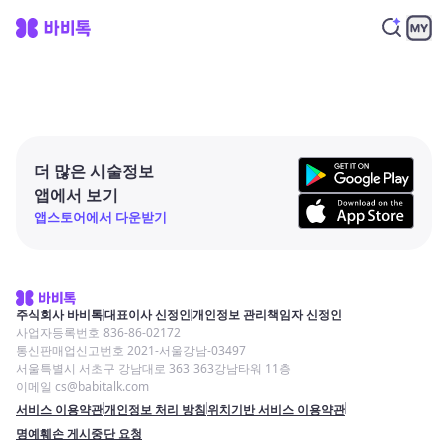
더 많은 시술정보
앱에서 보기
앱스토어에서 다운받기
주식회사 바비톡
대표이사 신정인
개인정보 관리책임자 신정인
사업자등록번호 836-86-02172
통신판매업신고번호 2021-서울강남-03497
서울특별시 서초구 강남대로 363 363강남타워 11층
이메일 cs@babitalk.com
서비스 이용약관
개인정보 처리 방침
위치기반 서비스 이용약관
명예훼손 게시중단 요청