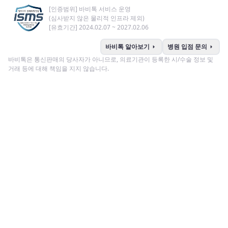
[인증범위] 바비톡 서비스 운영
(심사받지 않은 물리적 인프라 제외)
[유효기간] 2024.02.07 ~ 2027.02.06
arrow_right
arrow_right
바비톡 알아보기
병원 입점 문의
바비톡은 통신판매의 당사자가 아니므로, 의료기관이 등록한 시/수술 정보 및
거래 등에 대해 책임을 지지 않습니다.