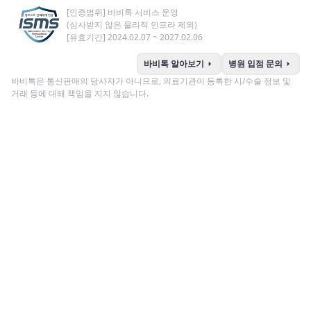
[인증범위] 바비톡 서비스 운영
(심사받지 않은 물리적 인프라 제외)
[유효기간] 2024.02.07 ~ 2027.02.06
arrow_right
arrow_right
바비톡 알아보기
병원 입점 문의
바비톡은 통신판매의 당사자가 아니므로, 의료기관이 등록한 시/수술 정보 및
거래 등에 대해 책임을 지지 않습니다.