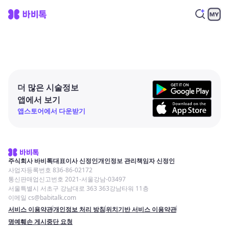
더 많은 시술정보
앱에서 보기
앱스토어에서 다운받기
주식회사 바비톡
대표이사 신정인
개인정보 관리책임자 신정인
사업자등록번호 836-86-02172
통신판매업신고번호 2021-서울강남-03497
서울특별시 서초구 강남대로 363 363강남타워 11층
이메일 cs@babitalk.com
서비스 이용약관
개인정보 처리 방침
위치기반 서비스 이용약관
명예훼손 게시중단 요청