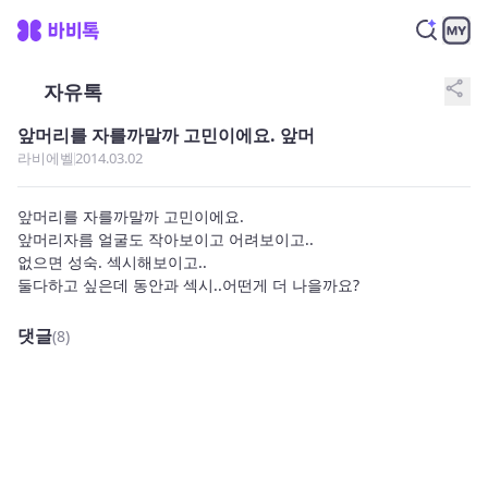
share
자유톡
앞머리를 자를까말까 고민이에요. 앞머
라비에벨
2014.03.02
앞머리를 자를까말까 고민이에요.

앞머리자름 얼굴도 작아보이고 어려보이고..

없으면 성숙. 섹시해보이고..

둘다하고 싶은데 동안과 섹시..어떤게 더 나을까요?
댓글
(8)