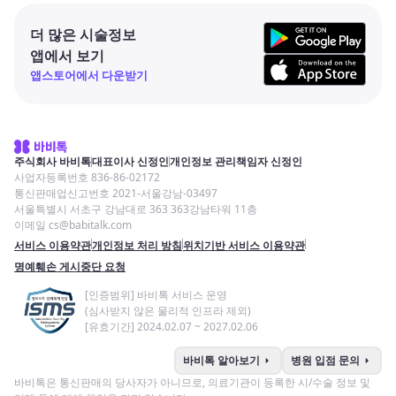
더 많은 시술정보
앱에서 보기
앱스토어에서 다운받기
주식회사 바비톡
대표이사 신정인
개인정보 관리책임자 신정인
사업자등록번호 836-86-02172
통신판매업신고번호 2021-서울강남-03497
서울특별시 서초구 강남대로 363 363강남타워 11층
이메일 cs@babitalk.com
서비스 이용약관
개인정보 처리 방침
위치기반 서비스 이용약관
명예훼손 게시중단 요청
[인증범위] 바비톡 서비스 운영
(심사받지 않은 물리적 인프라 제외)
[유효기간] 2024.02.07 ~ 2027.02.06
arrow_right
arrow_right
바비톡 알아보기
병원 입점 문의
바비톡은 통신판매의 당사자가 아니므로, 의료기관이 등록한 시/수술 정보 및