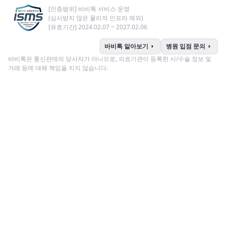
[인증범위] 바비톡 서비스 운영
(심사받지 않은 물리적 인프라 제외)
[유효기간] 2024.02.07 ~ 2027.02.06
arrow_right
arrow_right
바비톡 알아보기
병원 입점 문의
바비톡은 통신판매의 당사자가 아니므로, 의료기관이 등록한 시/수술 정보 및
거래 등에 대해 책임을 지지 않습니다.