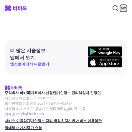
더 많은 시술정보
앱에서 보기
앱스토어에서 다운받기
주식회사 바비톡
대표이사 신정인
개인정보 관리책임자 신정인
사업자등록번호 836-86-02172
통신판매업신고번호 2021-서울강남-03497
서울특별시 서초구 강남대로 363 363강남타워 11층
이메일 cs@babitalk.com
서비스 이용약관
개인정보 처리 방침
위치기반 서비스 이용약관
명예훼손 게시중단 요청