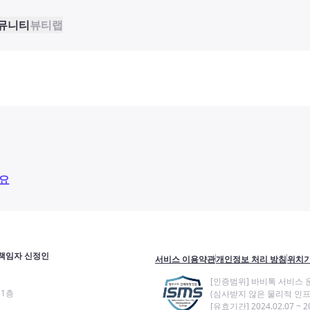
뮤니티
뷰티랩
요
책임자 신정인
서비스 이용약관
개인정보 처리 방침
위치기
[인증범위] 바비톡 서비스 
11층
(심사받지 않은 물리적 인프
[유효기간] 2024.02.07 ~ 20