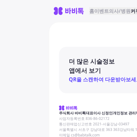
홈
이벤트
의사/병원
커
더 많은 시술정보
앱에서 보기
QR을 스캔하여 다운받아보세
주식회사 바비톡
대표이사 신정인
개인정보 관리
사업자등록번호 836-86-02172
통신판매업신고번호 2021-서울강남-03497
서울특별시 서초구 강남대로 363 363강남타워 
이메일 cs@babitalk.com