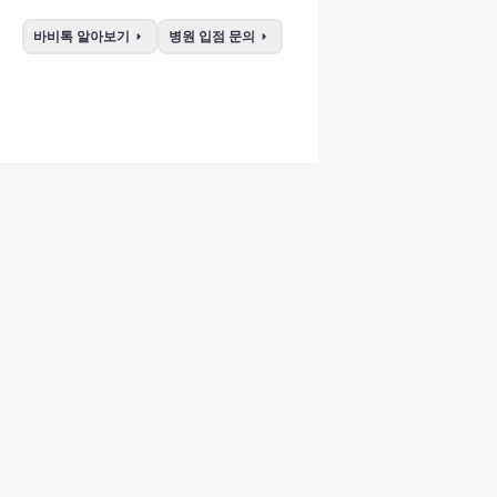
arrow_right
arrow_right
바비톡 알아보기
병원 입점 문의