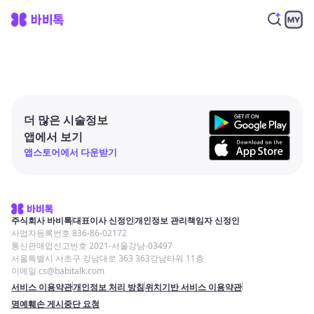
더 많은 시술정보
앱에서 보기
앱스토어에서 다운받기
주식회사 바비톡
대표이사 신정인
개인정보 관리책임자 신정인
사업자등록번호 836-86-02172
통신판매업신고번호 2021-서울강남-03497
서울특별시 서초구 강남대로 363 363강남타워 11층
이메일 cs@babitalk.com
서비스 이용약관
개인정보 처리 방침
위치기반 서비스 이용약관
명예훼손 게시중단 요청