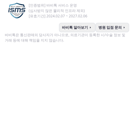
[인증범위] 바비톡 서비스 운영
(심사받지 않은 물리적 인프라 제외)
[유효기간] 2024.02.07 ~ 2027.02.06
arrow_right
arrow_right
바비톡 알아보기
병원 입점 문의
바비톡은 통신판매의 당사자가 아니므로, 의료기관이 등록한 시/수술 정보 및
거래 등에 대해 책임을 지지 않습니다.