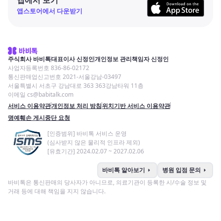
앱스토어에서 다운받기
주식회사 바비톡
대표이사 신정인
개인정보 관리책임자 신정인
사업자등록번호 836-86-02172
통신판매업신고번호 2021-서울강남-03497
서울특별시 서초구 강남대로 363 363강남타워 11층
이메일 cs@babitalk.com
서비스 이용약관
개인정보 처리 방침
위치기반 서비스 이용약관
명예훼손 게시중단 요청
[인증범위] 바비톡 서비스 운영
(심사받지 않은 물리적 인프라 제외)
[유효기간] 2024.02.07 ~ 2027.02.06
arrow_right
arrow_right
바비톡 알아보기
병원 입점 문의
바비톡은 통신판매의 당사자가 아니므로, 의료기관이 등록한 시/수술 정보 및
거래 등에 대해 책임을 지지 않습니다.