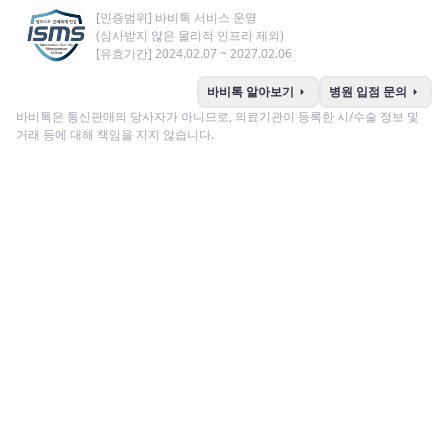
[인증범위] 바비톡 서비스 운영
(심사받지 않은 물리적 인프라 제외)
[유효기간] 2024.02.07 ~ 2027.02.06
arrow_right
arrow_right
바비톡 알아보기
병원 입점 문의
바비톡은 통신판매의 당사자가 아니므로, 의료기관이 등록한 시/수술 정보 및
거래 등에 대해 책임을 지지 않습니다.