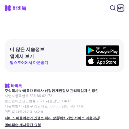
더 많은 시술정보
앱에서 보기
앱스토어에서 다운받기
주식회사 바비톡
대표이사 신정인
개인정보 관리책임자 신정인
사업자등록번호 836-86-02172
통신판매업신고번호 2021-서울강남-03497
서울특별시 서초구 강남대로 363 363강남타워 11층
이메일 cs@babitalk.com
서비스 이용약관
개인정보 처리 방침
위치기반 서비스 이용약관
명예훼손 게시중단 요청