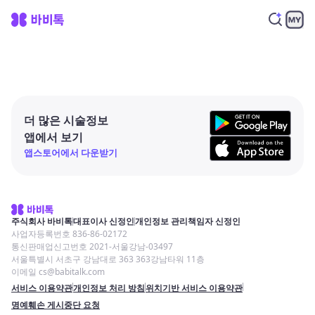
더 많은 시술정보
앱에서 보기
앱스토어에서 다운받기
주식회사 바비톡
대표이사 신정인
개인정보 관리책임자 신정인
사업자등록번호 836-86-02172
통신판매업신고번호 2021-서울강남-03497
서울특별시 서초구 강남대로 363 363강남타워 11층
이메일 cs@babitalk.com
서비스 이용약관
개인정보 처리 방침
위치기반 서비스 이용약관
명예훼손 게시중단 요청