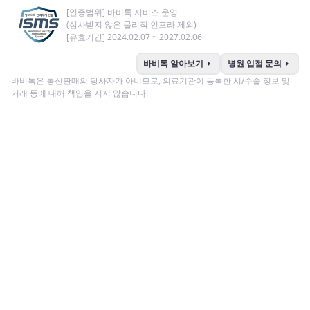
[인증범위] 바비톡 서비스 운영
(심사받지 않은 물리적 인프라 제외)
[유효기간] 2024.02.07 ~ 2027.02.06
arrow_right
arrow_right
바비톡 알아보기
병원 입점 문의
바비톡은 통신판매의 당사자가 아니므로, 의료기관이 등록한 시/수술 정보 및
거래 등에 대해 책임을 지지 않습니다.