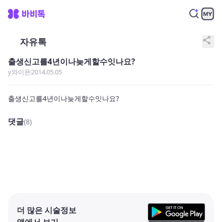
share
자유톡
출생신고를4년이나늦게할수잇나요?
y와이욘
2014.05.05
출생신고를4년이나늦게할수잇나요?
댓글
(8)
더 많은 시술정보
앱에서 보기