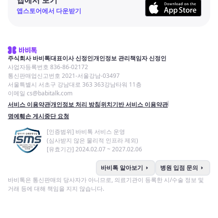
앱스토어에서 다운받기
주식회사 바비톡
대표이사 신정인
개인정보 관리책임자 신정인
사업자등록번호 836-86-02172
통신판매업신고번호 2021-서울강남-03497
서울특별시 서초구 강남대로 363 363강남타워 11층
이메일 cs@babitalk.com
서비스 이용약관
개인정보 처리 방침
위치기반 서비스 이용약관
명예훼손 게시중단 요청
[인증범위] 바비톡 서비스 운영
(심사받지 않은 물리적 인프라 제외)
[유효기간] 2024.02.07 ~ 2027.02.06
arrow_right
arrow_right
바비톡 알아보기
병원 입점 문의
바비톡은 통신판매의 당사자가 아니므로, 의료기관이 등록한 시/수술 정보 및
거래 등에 대해 책임을 지지 않습니다.