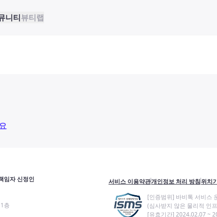
뮤니티
뷰티랩
요
책임자 신정인
서비스 이용약관
개인정보 처리 방침
위치기
[인증범위] 바비톡 서비스 
11층
(심사받지 않은 물리적 인프
[유효기간] 2024.02.07 ~ 20