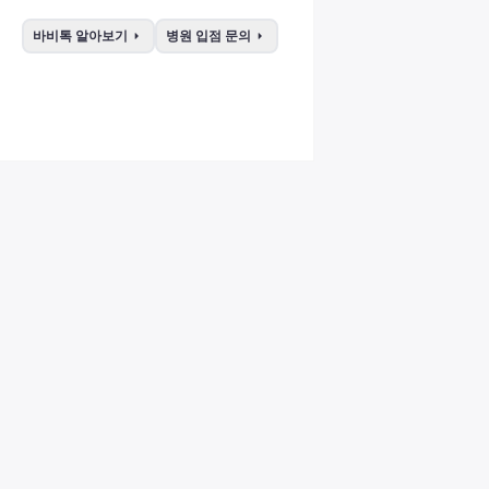
arrow_right
arrow_right
바비톡 알아보기
병원 입점 문의