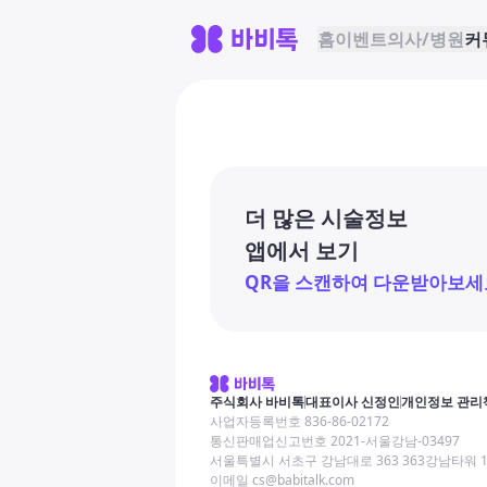
홈
이벤트
의사/병원
커
더 많은 시술정보
앱에서 보기
QR을 스캔하여 다운받아보세
주식회사 바비톡
대표이사 신정인
개인정보 관리
사업자등록번호 836-86-02172
통신판매업신고번호 2021-서울강남-03497
서울특별시 서초구 강남대로 363 363강남타워 
이메일 cs@babitalk.com