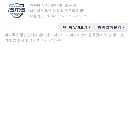
[인증범위] 바비톡 서비스 운영
(심사받지 않은 물리적 인프라 제외)
[유효기간] 2024.02.07 ~ 2027.02.06
arrow_right
arrow_right
바비톡 알아보기
병원 입점 문의
바비톡은 통신판매의 당사자가 아니므로, 의료기관이 등록한 시/수술 정보 및
거래 등에 대해 책임을 지지 않습니다.