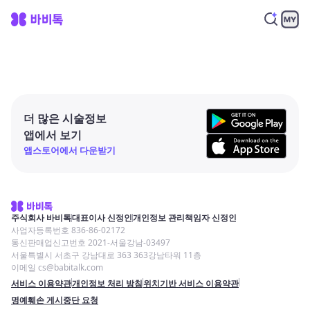
더 많은 시술정보
앱에서 보기
앱스토어에서 다운받기
주식회사 바비톡
대표이사 신정인
개인정보 관리책임자 신정인
사업자등록번호 836-86-02172
통신판매업신고번호 2021-서울강남-03497
서울특별시 서초구 강남대로 363 363강남타워 11층
이메일 cs@babitalk.com
서비스 이용약관
개인정보 처리 방침
위치기반 서비스 이용약관
명예훼손 게시중단 요청