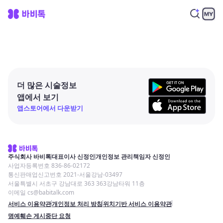
더 많은 시술정보
앱에서 보기
앱스토어에서 다운받기
주식회사 바비톡
대표이사 신정인
개인정보 관리책임자 신정인
사업자등록번호 836-86-02172
통신판매업신고번호 2021-서울강남-03497
서울특별시 서초구 강남대로 363 363강남타워 11층
이메일 cs@babitalk.com
서비스 이용약관
개인정보 처리 방침
위치기반 서비스 이용약관
명예훼손 게시중단 요청