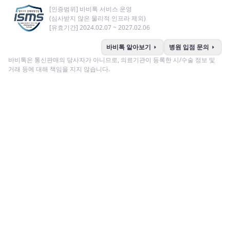
[인증범위] 바비톡 서비스 운영
(심사받지 않은 물리적 인프라 제외)
[유효기간] 2024.02.07 ~ 2027.02.06
arrow_right
arrow_right
바비톡 알아보기
병원 입점 문의
바비톡은 통신판매의 당사자가 아니므로, 의료기관이 등록한 시/수술 정보 및
거래 등에 대해 책임을 지지 않습니다.