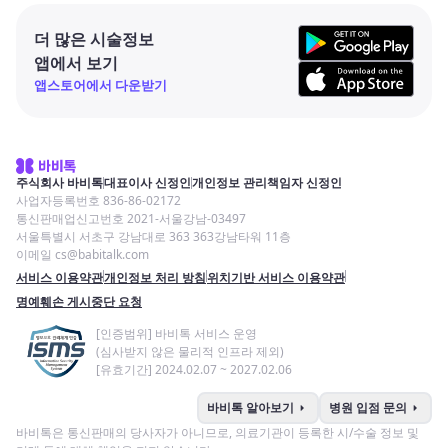
더 많은 시술정보
앱에서 보기
앱스토어에서 다운받기
주식회사 바비톡
대표이사 신정인
개인정보 관리책임자 신정인
사업자등록번호 836-86-02172
통신판매업신고번호 2021-서울강남-03497
서울특별시 서초구 강남대로 363 363강남타워 11층
이메일 cs@babitalk.com
서비스 이용약관
개인정보 처리 방침
위치기반 서비스 이용약관
명예훼손 게시중단 요청
[인증범위] 바비톡 서비스 운영
(심사받지 않은 물리적 인프라 제외)
[유효기간] 2024.02.07 ~ 2027.02.06
arrow_right
arrow_right
바비톡 알아보기
병원 입점 문의
바비톡은 통신판매의 당사자가 아니므로, 의료기관이 등록한 시/수술 정보 및