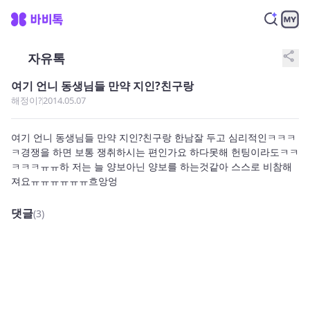
share
자유톡
여기 언니 동생님들 만약 지인?친구랑
해정이?
2014.05.07
여기 언니 동생님들 만약 지인?친구랑 한남잘 두고 심리적인ㅋㅋㅋ
ㅋ경쟁을 하면 보통 쟁취하시는 편인가요 하다못해 헌팅이라도ㅋㅋ
ㅋㅋㅋㅠㅠ하 저는 늘 양보아닌 양보를 하는것같아 스스로 비참해
져요ㅠㅠㅠㅠㅠㅠ흐앙엉
댓글
(3)