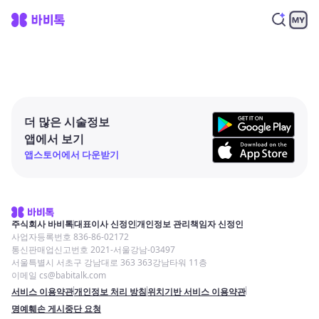
더 많은 시술정보
앱에서 보기
앱스토어에서 다운받기
주식회사 바비톡
대표이사 신정인
개인정보 관리책임자 신정인
사업자등록번호 836-86-02172
통신판매업신고번호 2021-서울강남-03497
서울특별시 서초구 강남대로 363 363강남타워 11층
이메일 cs@babitalk.com
서비스 이용약관
개인정보 처리 방침
위치기반 서비스 이용약관
명예훼손 게시중단 요청