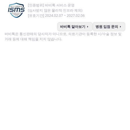
[인증범위] 바비톡 서비스 운영
(심사받지 않은 물리적 인프라 제외)
[유효기간] 2024.02.07 ~ 2027.02.06
arrow_right
arrow_right
바비톡 알아보기
병원 입점 문의
바비톡은 통신판매의 당사자가 아니므로, 의료기관이 등록한 시/수술 정보 및
거래 등에 대해 책임을 지지 않습니다.