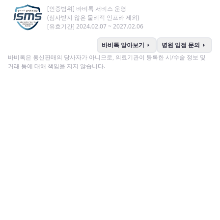
[인증범위] 바비톡 서비스 운영
(심사받지 않은 물리적 인프라 제외)
[유효기간] 2024.02.07 ~ 2027.02.06
arrow_right
arrow_right
바비톡 알아보기
병원 입점 문의
바비톡은 통신판매의 당사자가 아니므로, 의료기관이 등록한 시/수술 정보 및
거래 등에 대해 책임을 지지 않습니다.