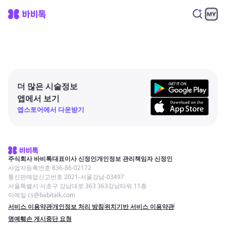
더 많은 시술정보
앱에서 보기
앱스토어에서 다운받기
주식회사 바비톡
대표이사 신정인
개인정보 관리책임자 신정인
사업자등록번호 836-86-02172
통신판매업신고번호 2021-서울강남-03497
서울특별시 서초구 강남대로 363 363강남타워 11층
이메일 cs@babitalk.com
서비스 이용약관
개인정보 처리 방침
위치기반 서비스 이용약관
명예훼손 게시중단 요청