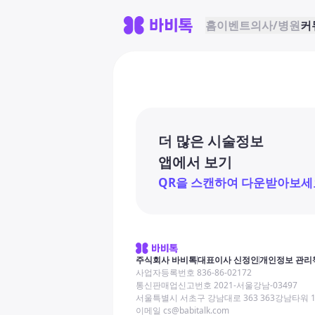
홈
이벤트
의사/병원
커
더 많은 시술정보
앱에서 보기
QR을 스캔하여 다운받아보세
주식회사 바비톡
대표이사 신정인
개인정보 관리
사업자등록번호 836-86-02172
통신판매업신고번호 2021-서울강남-03497
서울특별시 서초구 강남대로 363 363강남타워 
이메일 cs@babitalk.com