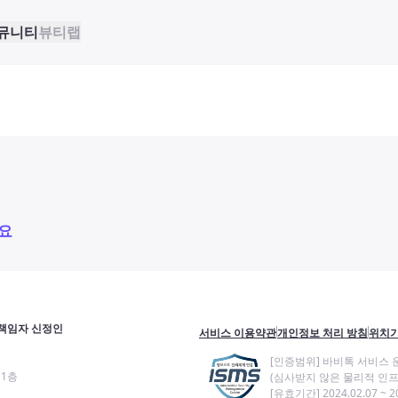
뮤니티
뷰티랩
요
책임자 신정인
서비스 이용약관
개인정보 처리 방침
위치기
[인증범위] 바비톡 서비스 
11층
(심사받지 않은 물리적 인프
[유효기간] 2024.02.07 ~ 20