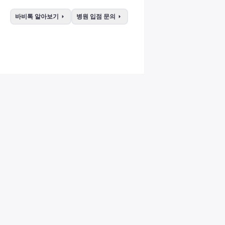
arrow_right
arrow_right
바비톡 알아보기
병원 입점 문의