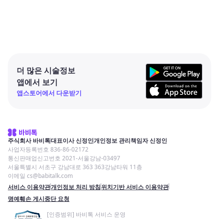
더 많은 시술정보
앱에서 보기
앱스토어에서 다운받기
주식회사 바비톡
대표이사 신정인
개인정보 관리책임자 신정인
사업자등록번호 836-86-02172
통신판매업신고번호 2021-서울강남-03497
서울특별시 서초구 강남대로 363 363강남타워 11층
이메일 cs@babitalk.com
서비스 이용약관
개인정보 처리 방침
위치기반 서비스 이용약관
명예훼손 게시중단 요청
[인증범위] 바비톡 서비스 운영