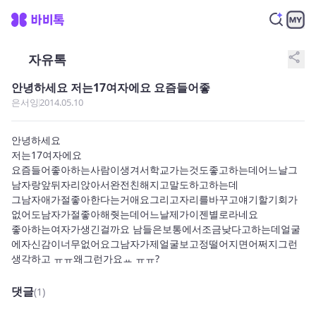
share
자유톡
안녕하세요 저는17여자에요 요즘들어좋
은서잉
2014.05.10
안녕하세요

저는17여자에요

요즘들어좋아하는사람이생겨서학교가는것도좋고하는데어느날그
남자랑앞뒤자리앉아서완전친해지고말도하고하는데

그남자애가절좋아한다는거애요그리고자리를바꾸고얘기할기회가
없어도남자가절좋아해줫는데어느날제가이젠별로라네요

좋아하는여자가생긴걸까요 남들은보통에서조금낮다고하는데얼굴
에자신감이너무없어요그남자가제얼굴보고정떨어지면어쩌지그런
생각하고 ㅠㅠ왜그런가요ㅛ ㅠㅠ?
댓글
(1)