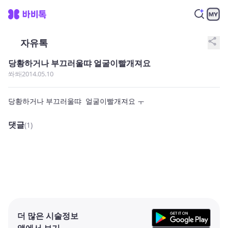
share
자유톡
당황하거나 부끄러울땨 얼굴이빨개져요
쏴쏴
2014.05.10
당황하거나 부끄러울땨  얼굴이빨개져요 ㅜ
댓글
(1)
더 많은 시술정보
앱에서 보기