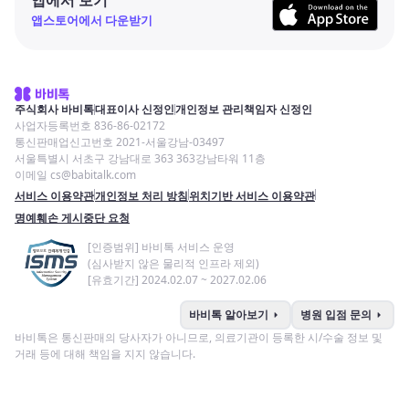
앱스토어에서 다운받기
주식회사 바비톡
대표이사 신정인
개인정보 관리책임자 신정인
사업자등록번호 836-86-02172
통신판매업신고번호 2021-서울강남-03497
서울특별시 서초구 강남대로 363 363강남타워 11층
이메일 cs@babitalk.com
서비스 이용약관
개인정보 처리 방침
위치기반 서비스 이용약관
명예훼손 게시중단 요청
[인증범위] 바비톡 서비스 운영
(심사받지 않은 물리적 인프라 제외)
[유효기간] 2024.02.07 ~ 2027.02.06
arrow_right
arrow_right
바비톡 알아보기
병원 입점 문의
바비톡은 통신판매의 당사자가 아니므로, 의료기관이 등록한 시/수술 정보 및
거래 등에 대해 책임을 지지 않습니다.