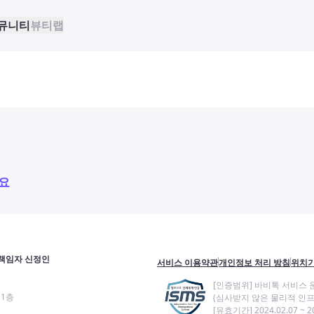
뮤니티
뷰티랩
요
책임자 신정인
서비스 이용약관
개인정보 처리 방침
위치기
[인증범위] 바비톡 서비스 
11층
(심사받지 않은 물리적 인프
[유효기간] 2024.02.07 ~ 20