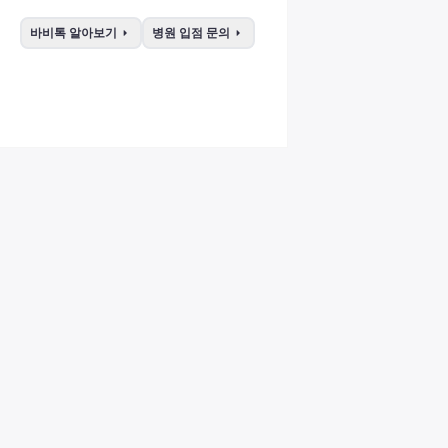
arrow_right
arrow_right
바비톡 알아보기
병원 입점 문의