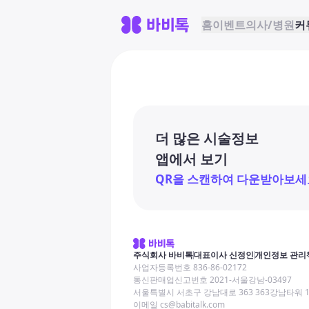
홈
이벤트
의사/병원
커
더 많은 시술정보
앱에서 보기
QR을 스캔하여 다운받아보세
주식회사 바비톡
대표이사 신정인
개인정보 관리
사업자등록번호 836-86-02172
통신판매업신고번호 2021-서울강남-03497
서울특별시 서초구 강남대로 363 363강남타워 
이메일 cs@babitalk.com