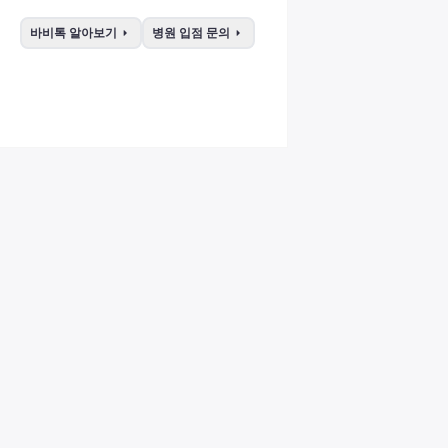
arrow_right
arrow_right
바비톡 알아보기
병원 입점 문의