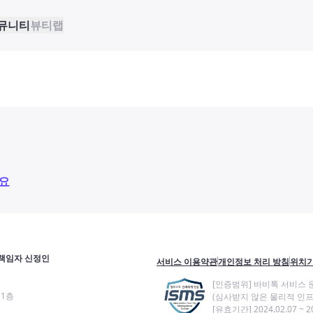
뮤니티
뷰티랩
요
책임자 신정인
서비스 이용약관
개인정보 처리 방침
위치기
[인증범위] 바비톡 서비스 
11층
(심사받지 않은 물리적 인프
[유효기간] 2024.02.07 ~ 20