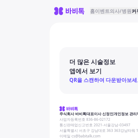
홈
이벤트
의사/병원
커
더 많은 시술정보
앱에서 보기
QR을 스캔하여 다운받아보세
주식회사 바비톡
대표이사 신정인
개인정보 관리
사업자등록번호 836-86-02172
통신판매업신고번호 2021-서울강남-03497
서울특별시 서초구 강남대로 363 363강남타워 
이메일 cs@babitalk.com