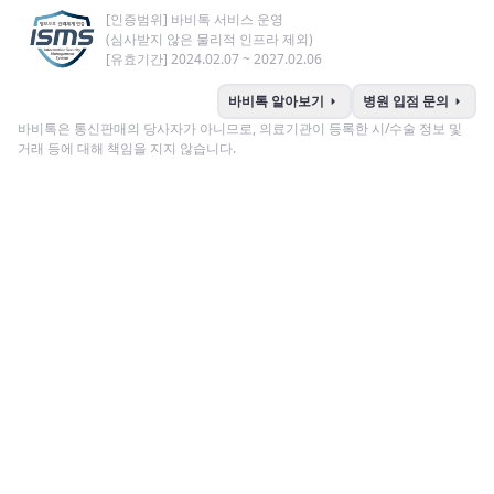
[인증범위] 바비톡 서비스 운영
(심사받지 않은 물리적 인프라 제외)
[유효기간] 2024.02.07 ~ 2027.02.06
arrow_right
arrow_right
바비톡 알아보기
병원 입점 문의
바비톡은 통신판매의 당사자가 아니므로, 의료기관이 등록한 시/수술 정보 및
거래 등에 대해 책임을 지지 않습니다.