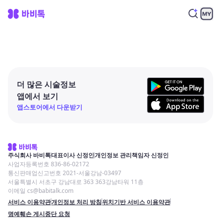
더 많은 시술정보
앱에서 보기
앱스토어에서 다운받기
주식회사 바비톡
대표이사 신정인
개인정보 관리책임자 신정인
사업자등록번호 836-86-02172
통신판매업신고번호 2021-서울강남-03497
서울특별시 서초구 강남대로 363 363강남타워 11층
이메일 cs@babitalk.com
서비스 이용약관
개인정보 처리 방침
위치기반 서비스 이용약관
명예훼손 게시중단 요청