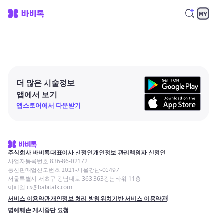
더 많은 시술정보
앱에서 보기
앱스토어에서 다운받기
주식회사 바비톡
대표이사 신정인
개인정보 관리책임자 신정인
사업자등록번호 836-86-02172
통신판매업신고번호 2021-서울강남-03497
서울특별시 서초구 강남대로 363 363강남타워 11층
이메일 cs@babitalk.com
서비스 이용약관
개인정보 처리 방침
위치기반 서비스 이용약관
명예훼손 게시중단 요청