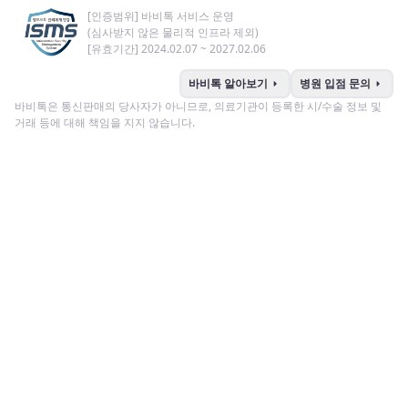
[인증범위] 바비톡 서비스 운영
(심사받지 않은 물리적 인프라 제외)
[유효기간] 2024.02.07 ~ 2027.02.06
arrow_right
arrow_right
바비톡 알아보기
병원 입점 문의
바비톡은 통신판매의 당사자가 아니므로, 의료기관이 등록한 시/수술 정보 및
거래 등에 대해 책임을 지지 않습니다.