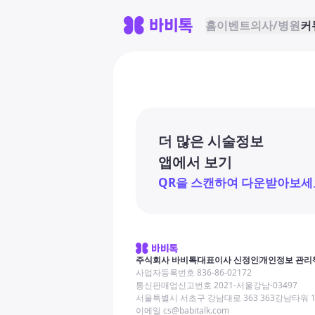
홈
이벤트
의사/병원
커
더 많은 시술정보
앱에서 보기
QR을 스캔하여 다운받아보세
주식회사 바비톡
대표이사 신정인
개인정보 관리
사업자등록번호 836-86-02172
통신판매업신고번호 2021-서울강남-03497
서울특별시 서초구 강남대로 363 363강남타워 
이메일 cs@babitalk.com