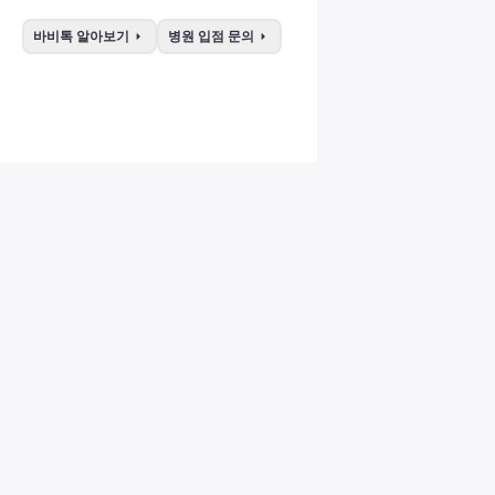
arrow_right
arrow_right
바비톡 알아보기
병원 입점 문의