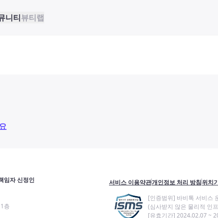
뮤니티
뷰티랩
요
책임자 신정인
서비스 이용약관
개인정보 처리 방침
위치기
[인증범위] 바비톡 서비스 
11층
(심사받지 않은 물리적 인프
[유효기간] 2024.02.07 ~ 20