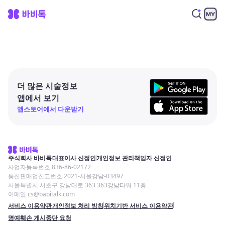
더 많은 시술정보
앱에서 보기
앱스토어에서 다운받기
주식회사 바비톡
대표이사 신정인
개인정보 관리책임자 신정인
사업자등록번호 836-86-02172
통신판매업신고번호 2021-서울강남-03497
서울특별시 서초구 강남대로 363 363강남타워 11층
이메일 cs@babitalk.com
서비스 이용약관
개인정보 처리 방침
위치기반 서비스 이용약관
명예훼손 게시중단 요청