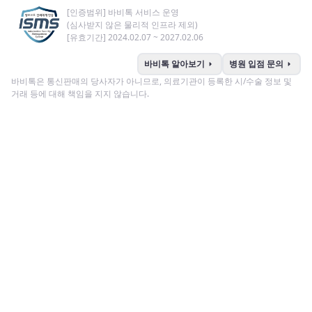
[인증범위] 바비톡 서비스 운영
(심사받지 않은 물리적 인프라 제외)
[유효기간] 2024.02.07 ~ 2027.02.06
arrow_right
arrow_right
바비톡 알아보기
병원 입점 문의
바비톡은 통신판매의 당사자가 아니므로, 의료기관이 등록한 시/수술 정보 및
거래 등에 대해 책임을 지지 않습니다.