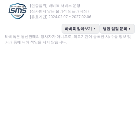
[인증범위] 바비톡 서비스 운영
(심사받지 않은 물리적 인프라 제외)
[유효기간] 2024.02.07 ~ 2027.02.06
arrow_right
arrow_right
바비톡 알아보기
병원 입점 문의
바비톡은 통신판매의 당사자가 아니므로, 의료기관이 등록한 시/수술 정보 및
거래 등에 대해 책임을 지지 않습니다.