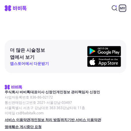
더 많은 시술정보
앱에서 보기
앱스토어에서 다운받기
주식회사 바비톡
대표이사 신정인
개인정보 관리책임자 신정인
사업자등록번호 836-86-02172
통신판매업신고번호 2021-서울강남-03497
서울특별시 서초구 강남대로 363 363강남타워 11층
이메일 cs@babitalk.com
서비스 이용약관
개인정보 처리 방침
위치기반 서비스 이용약관
명예훼손 게시중단 요청