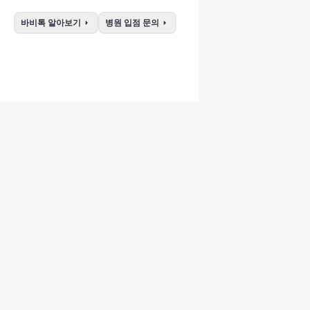
arrow_right
arrow_right
바비톡 알아보기
병원 입점 문의