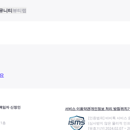
뮤니티
뷰티랩
요
책임자 신정인
서비스 이용약관
개인정보 처리 방침
위치기
[인증범위] 바비톡 서비스 
11층
(심사받지 않은 물리적 인프
[유효기간] 2024.02.07 ~ 20