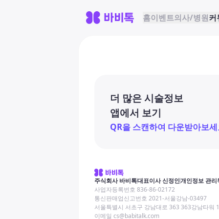
홈
이벤트
의사/병원
커
더 많은 시술정보
앱에서 보기
QR을 스캔하여 다운받아보세
주식회사 바비톡
대표이사 신정인
개인정보 관리
사업자등록번호 836-86-02172
통신판매업신고번호 2021-서울강남-03497
서울특별시 서초구 강남대로 363 363강남타워 
이메일 cs@babitalk.com