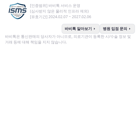
[인증범위] 바비톡 서비스 운영
(심사받지 않은 물리적 인프라 제외)
[유효기간] 2024.02.07 ~ 2027.02.06
arrow_right
arrow_right
바비톡 알아보기
병원 입점 문의
바비톡은 통신판매의 당사자가 아니므로, 의료기관이 등록한 시/수술 정보 및
거래 등에 대해 책임을 지지 않습니다.