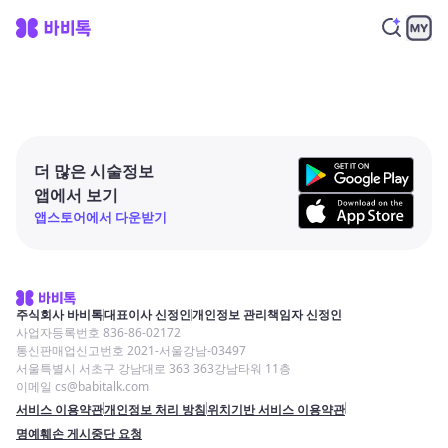
더 많은 시술정보
앱에서 보기
앱스토어에서 다운받기
주식회사 바비톡
대표이사 신정인
개인정보 관리책임자 신정인
사업자등록번호 836-86-02172
통신판매업신고번호 2021-서울강남-03497
서울특별시 서초구 강남대로 363 363강남타워 11층
이메일 cs@babitalk.com
서비스 이용약관
개인정보 처리 방침
위치기반 서비스 이용약관
명예훼손 게시중단 요청