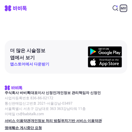
더 많은 시술정보
앱에서 보기
앱스토어에서 다운받기
주식회사 바비톡
대표이사 신정인
개인정보 관리책임자 신정인
사업자등록번호 836-86-02172
통신판매업신고번호 2021-서울강남-03497
서울특별시 서초구 강남대로 363 363강남타워 11층
이메일 cs@babitalk.com
서비스 이용약관
개인정보 처리 방침
위치기반 서비스 이용약관
명예훼손 게시중단 요청