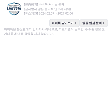
[인증범위] 바비톡 서비스 운영
(심사받지 않은 물리적 인프라 제외)
[유효기간] 2024.02.07 ~ 2027.02.06
arrow_right
arrow_right
바비톡 알아보기
병원 입점 문의
바비톡은 통신판매의 당사자가 아니므로, 의료기관이 등록한 시/수술 정보 및
거래 등에 대해 책임을 지지 않습니다.