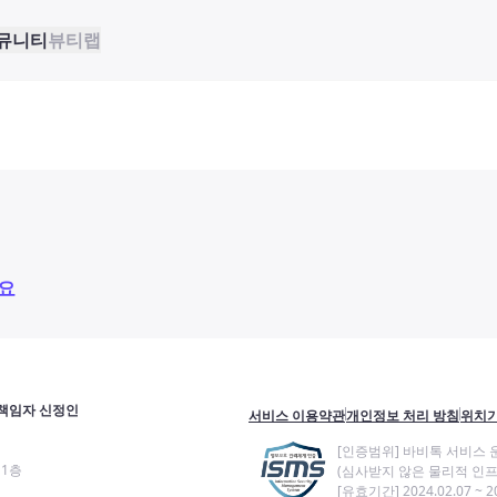
뮤니티
뷰티랩
요
책임자 신정인
서비스 이용약관
개인정보 처리 방침
위치기
[인증범위] 바비톡 서비스 
11층
(심사받지 않은 물리적 인프
[유효기간] 2024.02.07 ~ 20