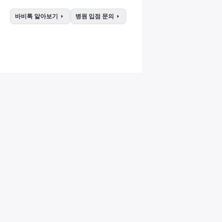
arrow_right
arrow_right
바비톡 알아보기
병원 입점 문의