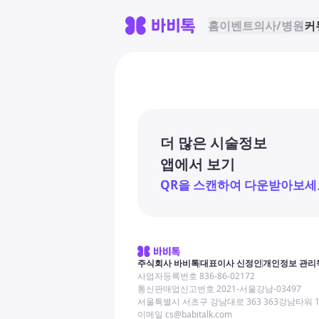
홈
이벤트
의사/병원
커
더 많은 시술정보
앱에서 보기
QR을 스캔하여 다운받아보세
주식회사 바비톡
대표이사 신정인
개인정보 관리
사업자등록번호 836-86-02172
통신판매업신고번호 2021-서울강남-03497
서울특별시 서초구 강남대로 363 363강남타워 
이메일 cs@babitalk.com