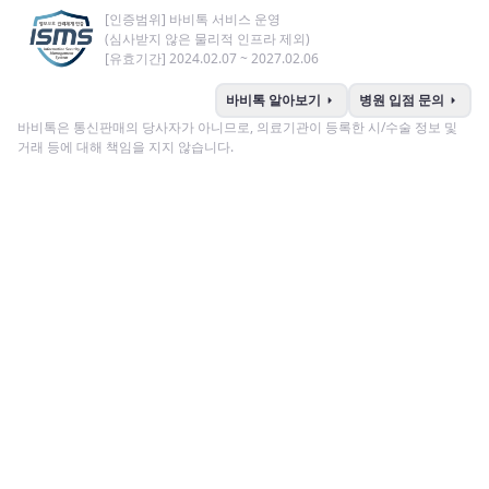
[인증범위] 바비톡 서비스 운영
(심사받지 않은 물리적 인프라 제외)
[유효기간] 2024.02.07 ~ 2027.02.06
arrow_right
arrow_right
바비톡 알아보기
병원 입점 문의
바비톡은 통신판매의 당사자가 아니므로, 의료기관이 등록한 시/수술 정보 및
거래 등에 대해 책임을 지지 않습니다.