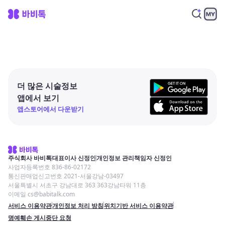
더 많은 시술정보
앱에서 보기
앱스토어에서 다운받기
주식회사 바비톡
대표이사 신정인
개인정보 관리책임자 신정인
사업자등록번호 836-86-02172
통신판매업신고번호 2021-서울강남-03497
서울특별시 서초구 강남대로 363 363강남타워 11층
이메일 cs@babitalk.com
서비스 이용약관
개인정보 처리 방침
위치기반 서비스 이용약관
명예훼손 게시중단 요청