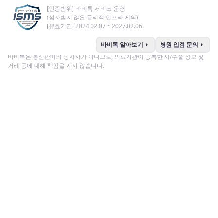
[인증범위] 바비톡 서비스 운영
(심사받지 않은 물리적 인프라 제외)
[유효기간] 2024.02.07 ~ 2027.02.06
arrow_right
arrow_right
바비톡 알아보기
병원 입점 문의
바비톡은 통신판매의 당사자가 아니므로, 의료기관이 등록한 시/수술 정보 및
거래 등에 대해 책임을 지지 않습니다.