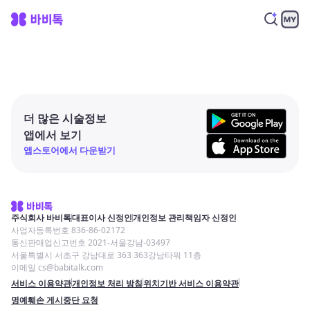
더 많은 시술정보
앱에서 보기
앱스토어에서 다운받기
주식회사 바비톡
대표이사 신정인
개인정보 관리책임자 신정인
사업자등록번호 836-86-02172
통신판매업신고번호 2021-서울강남-03497
서울특별시 서초구 강남대로 363 363강남타워 11층
이메일 cs@babitalk.com
서비스 이용약관
개인정보 처리 방침
위치기반 서비스 이용약관
명예훼손 게시중단 요청