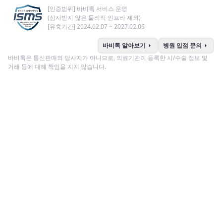
[인증범위] 바비톡 서비스 운영
(심사받지 않은 물리적 인프라 제외)
[유효기간] 2024.02.07 ~ 2027.02.06
arrow_right
arrow_right
바비톡 알아보기
병원 입점 문의
바비톡은 통신판매의 당사자가 아니므로, 의료기관이 등록한 시/수술 정보 및
거래 등에 대해 책임을 지지 않습니다.