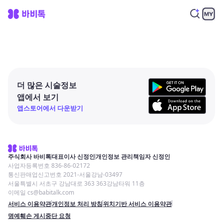
더 많은 시술정보
앱에서 보기
앱스토어에서 다운받기
주식회사 바비톡
대표이사 신정인
개인정보 관리책임자 신정인
사업자등록번호 836-86-02172
통신판매업신고번호 2021-서울강남-03497
서울특별시 서초구 강남대로 363 363강남타워 11층
이메일 cs@babitalk.com
서비스 이용약관
개인정보 처리 방침
위치기반 서비스 이용약관
명예훼손 게시중단 요청