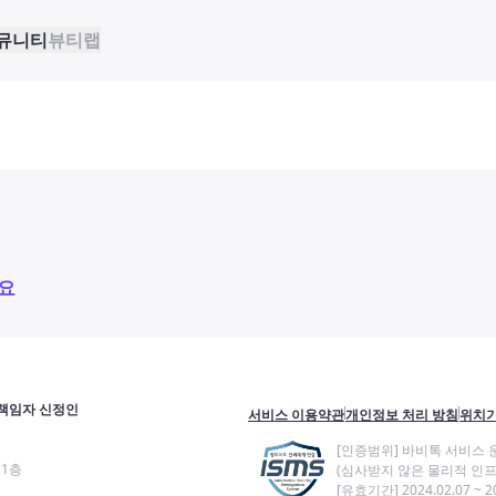
뮤니티
뷰티랩
요
책임자 신정인
서비스 이용약관
개인정보 처리 방침
위치기
[인증범위] 바비톡 서비스 
11층
(심사받지 않은 물리적 인프
[유효기간] 2024.02.07 ~ 20