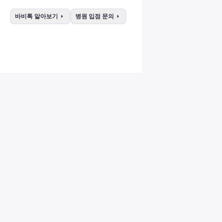
arrow_right
arrow_right
바비톡 알아보기
병원 입점 문의