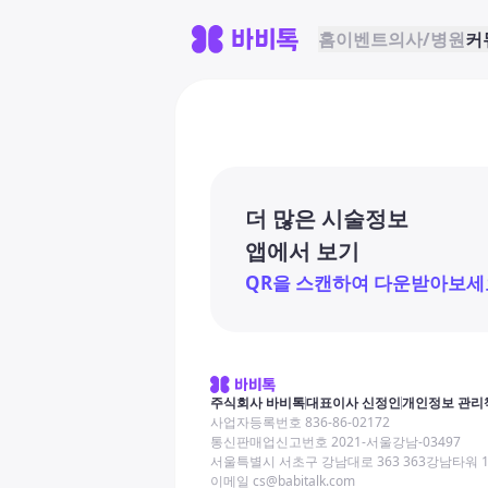
홈
이벤트
의사/병원
커
더 많은 시술정보
앱에서 보기
QR을 스캔하여 다운받아보세
주식회사 바비톡
대표이사 신정인
개인정보 관리
사업자등록번호 836-86-02172
통신판매업신고번호 2021-서울강남-03497
서울특별시 서초구 강남대로 363 363강남타워 
이메일 cs@babitalk.com