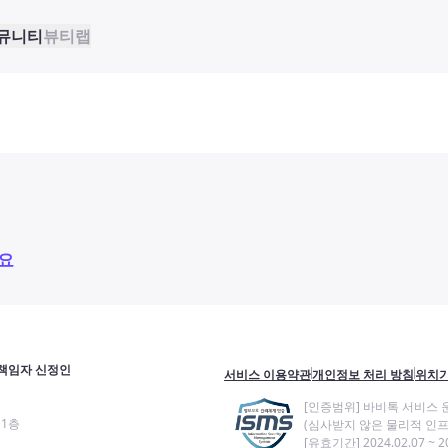
뮤니티
뷰티랩
요
책임자 신정인
서비스 이용약관
개인정보 처리 방침
위치기
[인증범위] 바비톡 서비스 
11층
(심사받지 않은 물리적 인프
[유효기간] 2024.02.07 ~ 20