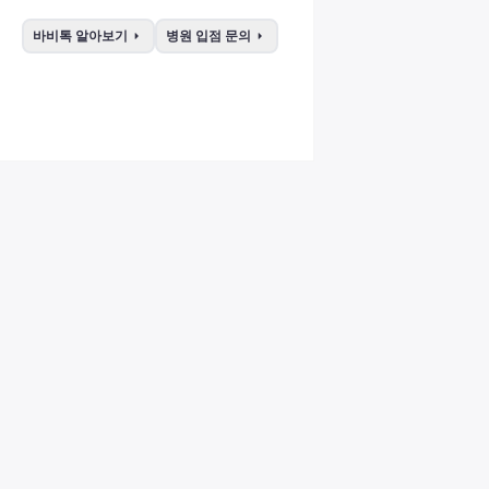
arrow_right
arrow_right
바비톡 알아보기
병원 입점 문의