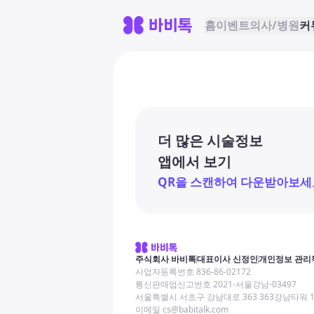
홈
이벤트
의사/병원
커
더 많은 시술정보
앱에서 보기
QR을 스캔하여 다운받아보세
주식회사 바비톡
대표이사 신정인
개인정보 관리
사업자등록번호 836-86-02172
통신판매업신고번호 2021-서울강남-03497
서울특별시 서초구 강남대로 363 363강남타워 
이메일 cs@babitalk.com